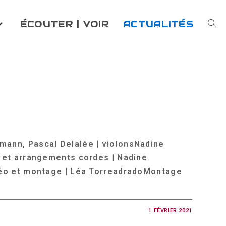
ÉCOUTER | VOIR
ACTUALITÉS
TOG
WEB
SEA
dmann, Pascal Delalée | violonsNadine
e et arrangements cordes | Nadine
vidéo et montage | Léa TorreadradoMontage
1 FÉVRIER 2021