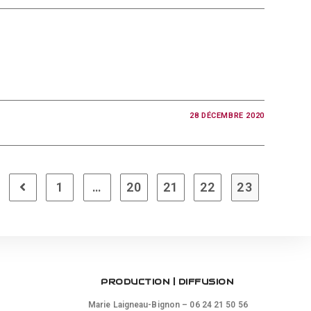
28 DÉCEMBRE 2020
1
…
20
21
22
23
Go to the previous page
PRODUCTION | DIFFUSION
Marie Laigneau-Bignon – 06 24 21 50 56