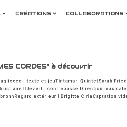
L
CRÉATIONS
COLLABORATIONS
ES CORDES” à découvrir
gliocco | texte et jeuTintamar' QuintetSarah Frie
Christiane Ildevert | contrebasse Direction musical
rbronnRegard extérieur | Brigitte CirlaCaptation 