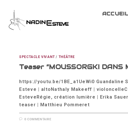
Skip
to
ACCUEI
content
SPECTACLE VIVANT
/
THÉÂTRE
Teaser “MOUSSORGKI DANS M
https://youtu.be/1BE_a1UeWi0 Guandaline Sa
Esteve | altoNathaly Makeeff | violoncelle
EsteveRégie, création lumière | Erika Saue
teaser | Matthieu Pommeret
0 COMMENTAIRE