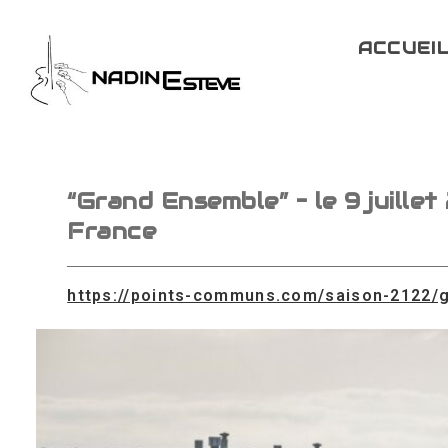
Skip
to
ACCUEI
content
“Grand Ensemble” – le 9 juille
France
https://points-communs.com/saison-2122/