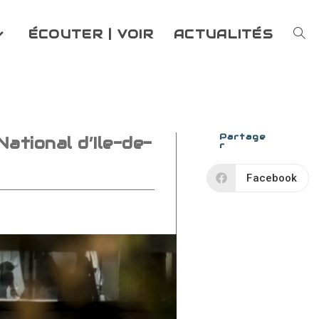
ÉCOUTER | VOIR
ACTUALITÉS
TOG
WEB
SEA
Partage
National d’Ile-de-
r
Facebook