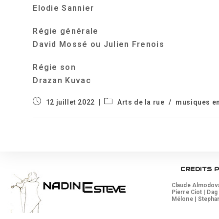
Elodie Sannier
Régie générale
David Mossé ou Julien Frenois
Régie son
Drazan Kuvac
Publication
Post
12 juillet 2022
Arts de la rue
/
musiques e
publiée :
category:
CREDITS 
Claude Almodovar
Pierre Ciot | Dag
Mélone | Stephan