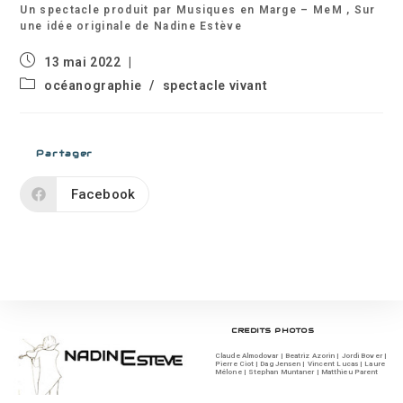
Un spectacle produit par Musiques en Marge – MeM , Sur
une idée originale de Nadine Estève
Publication
13 mai 2022
publiée :
Post
océanographie
/
spectacle vivant
category:
Partager
Facebook
CREDITS PHOTOS
Claude Almodovar | Beatriz Azorin | Jordi Bover |
Pierre Ciot | Dag Jensen | Vincent Lucas | Laure
Mélone | Stephan Muntaner | Matthieu Parent