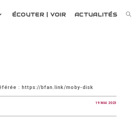
ÉCOUTER | VOIR
ACTUALITÉS
TOG
WEB
SEA
érée : https://bfan.link/moby-disk
19 MAI 2023