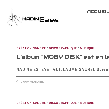
Skip
to
ACCUEI
content
CRÉATION SONORE
/
DISCOGRAPHIQUE
/
MUSIQUE
L’album “MOBY DISK” est en li
NADINE ESTEVE | GUILLAUME SAUREL Suivez c
0 COMMENTAIRE
CRÉATION SONORE
/
DISCOGRAPHIQUE
/
MUSIQUE